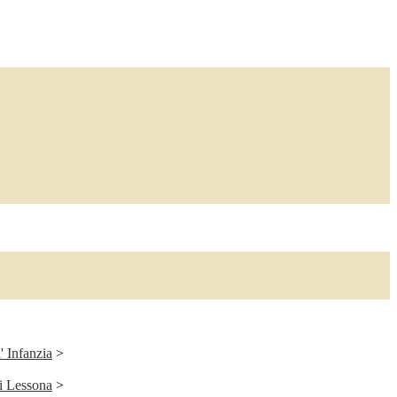
' Infanzia
>
di Lessona
>