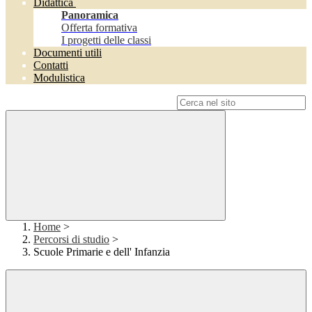
Didattica
Panoramica
Offerta formativa
I progetti delle classi
Documenti utili
Contatti
Modulistica
Campo di ricerca per le pagine del sito
Home
>
Percorsi di studio
>
Scuole Primarie e dell' Infanzia