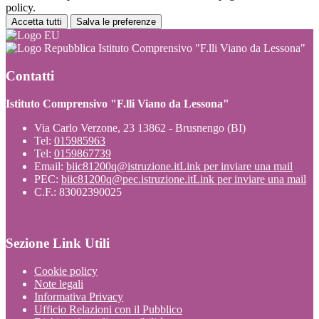
policy.
Accetta tutti
Salva le preferenze
Istituto Comprensivo "F.lli Viano da Lessona"
Contatti
Istituto Comprensivo "F.lli Viano da Lessona"
Via Carlo Verzone, 23 13862 - Brusnengo (BI)
Tel:
015985963
Tel:
0159867739
Email:
biic81200q@istruzione.it
Link per inviare una mail
PEC:
biic81200q@pec.istruzione.it
Link per inviare una mail
C.F.: 83002390025
Sezione Link Utili
Cookie policy
Note legali
Informativa Privacy
Ufficio Relazioni con il Pubblico