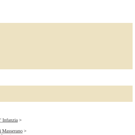
' Infanzia
>
di Masserano
>