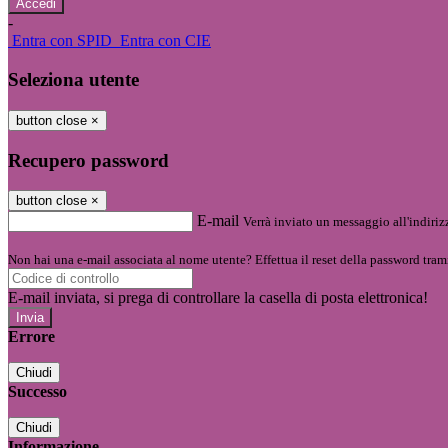
-
Entra con SPID
Entra con CIE
Seleziona utente
button close
×
Recupero password
button close
×
E-mail
Verrà inviato un messaggio all'indirizz
Non hai una e-mail associata al nome utente? Effettua il reset della password tram
E-mail inviata, si prega di controllare la casella di posta elettronica!
Errore
Chiudi
Successo
Chiudi
Informazione