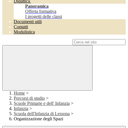
Didattica
Panoramica
Offerta formativa
I progetti delle classi
Documenti utili
Contatti
Modulistica
Campo di ricerca per le pagine del sito
Home
>
Percorsi di studio
>
Scuole Primarie e dell' Infanzia
>
Infanzia
>
Scuola dell'Infanzia di Lessona
>
Organizzazione degli Spazi