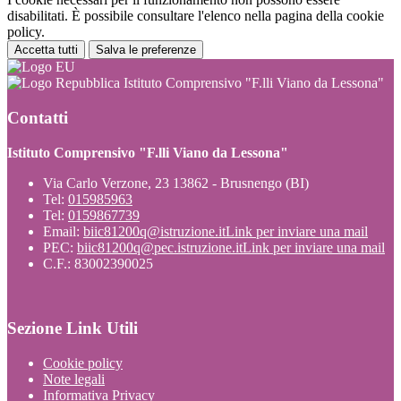
disabilitati. È possibile consultare l'elenco nella pagina della cookie
policy.
Accetta tutti
Salva le preferenze
Istituto Comprensivo "F.lli Viano da Lessona"
Contatti
Istituto Comprensivo "F.lli Viano da Lessona"
Via Carlo Verzone, 23 13862 - Brusnengo (BI)
Tel:
015985963
Tel:
0159867739
Email:
biic81200q@istruzione.it
Link per inviare una mail
PEC:
biic81200q@pec.istruzione.it
Link per inviare una mail
C.F.: 83002390025
Sezione Link Utili
Cookie policy
Note legali
Informativa Privacy